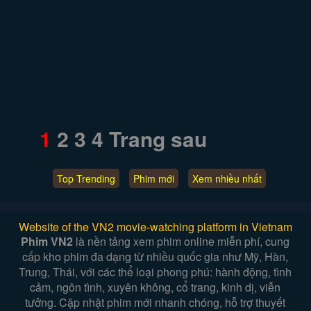
1
2
3
4
Trang sau
Top Trending
Phim mới
Xem nhiều nhất
Website of the VN2 movie-watching platform in Vietnam
Phim VN2
là nền tảng xem phim online miễn phí, cung
cấp kho phim đa dạng từ nhiều quốc gia như Mỹ, Hàn,
Trung, Thái, với các thể loại phong phú: hành động, tình
cảm, ngôn tình, xuyên không, cổ trang, kinh dị, viễn
tưởng. Cập nhật phim mới nhanh chóng, hỗ trợ thuyết