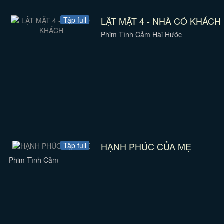
LẬT MẶT 4 - NHÀ CÓ KHÁCH
Tập full
Phim Tình Cảm Hài Hước
HẠNH PHÚC CỦA MẸ
Tập full
Phim Tình Cảm