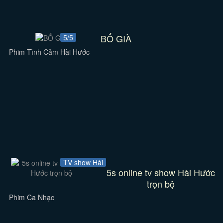
BỐ GIÀ
5/5
Phim Tình Cảm Hài Hước
TV show Hài
5s online tv show Hài Hước
trọn bộ
Phim Ca Nhạc