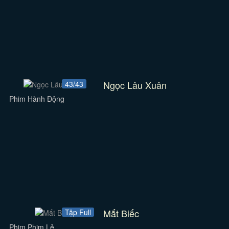
Ngọc Lâu Xuân
43/43
Phim Hành Động
Mắt Biếc
Tập Full
Phim Phim Lẻ