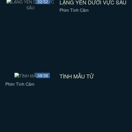
LẶNG YÊN DƯỚI VỰC SÂU
32/32
Phim Tình Cảm
TÌNH MẪU TỬ
38/38
Phim Tình Cảm