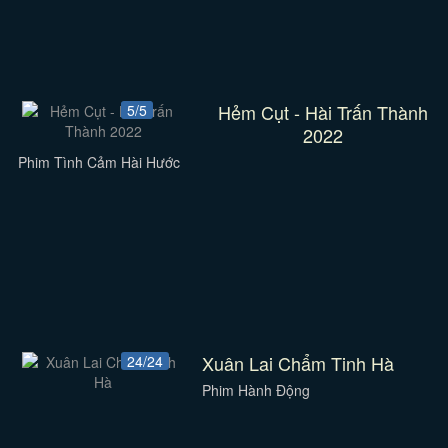
Hẻm Cụt - Hài Trấn Thành
5/5
2022
Phim Tình Cảm Hài Hước
Xuân Lai Chẩm Tinh Hà
24/24
Phim Hành Động