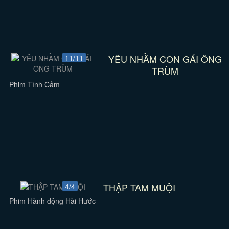
YÊU NHẦM CON GÁI ÔNG
11/11
TRÙM
Phim Tình Cảm
THẬP TAM MUỘI
4/4
Phim Hành động Hài Hước