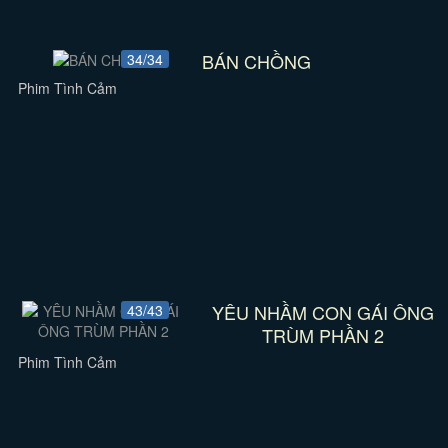
BÁN CHỒNG
34/34
Phim Tình Cảm
YÊU NHẦM CON GÁI ÔNG
43/43
TRÙM PHẦN 2
Phim Tình Cảm