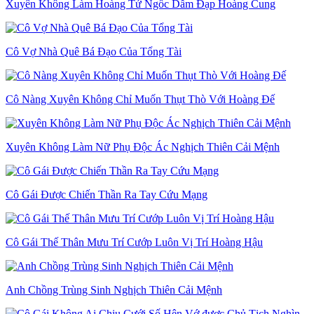
Xuyên Không Làm Hoàng Tử Ngốc Dẫm Đạp Hoàng Cung
Cô Vợ Nhà Quê Bá Đạo Của Tổng Tài
Cô Nàng Xuyên Không Chỉ Muốn Thụt Thò Với Hoàng Đế
Xuyên Không Làm Nữ Phụ Độc Ác Nghịch Thiên Cải Mệnh
Cô Gái Được Chiến Thần Ra Tay Cứu Mạng
Cô Gái Thế Thân Mưu Trí Cướp Luôn Vị Trí Hoàng Hậu
Anh Chồng Trùng Sinh Nghịch Thiên Cải Mệnh