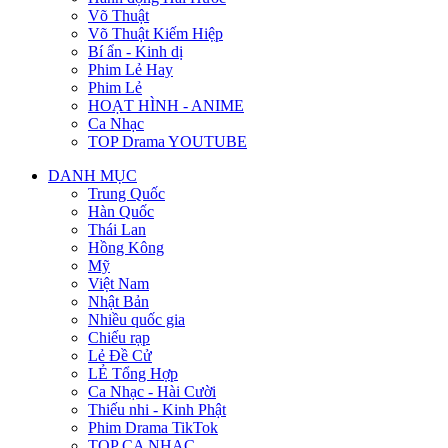
Võ Thuật
Võ Thuật Kiếm Hiệp
Bí ẩn - Kinh dị
Phim Lẻ Hay
Phim Lẻ
HOẠT HÌNH - ANIME
Ca Nhạc
TOP Drama YOUTUBE
DANH MỤC
Trung Quốc
Hàn Quốc
Thái Lan
Hồng Kông
Mỹ
Việt Nam
Nhật Bản
Nhiều quốc gia
Chiếu rạp
Lẻ Đề Cử
LẺ Tổng Hợp
Ca Nhạc - Hài Cười
Thiếu nhi - Kinh Phật
Phim Drama TikTok
TOP CA NHẠC