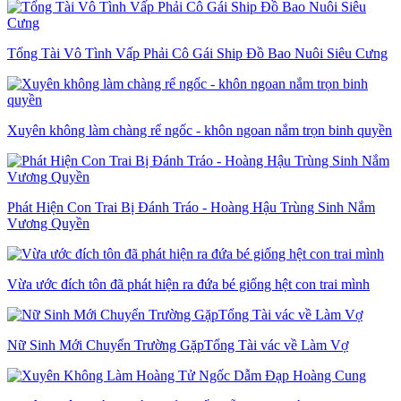
Tổng Tài Vô Tình Vấp Phải Cô Gái Ship Đồ Bao Nuôi Siêu Cưng
Xuyên không làm chàng rể ngốc - khôn ngoan nắm trọn binh quyền
Phát Hiện Con Trai Bị Đánh Tráo - Hoàng Hậu Trùng Sinh Nắm
Vương Quyền
Vừa ước đích tôn đã phát hiện ra đứa bé giống hệt con trai mình
Nữ Sinh Mới Chuyển Trường GặpTổng Tài vác về Làm Vợ