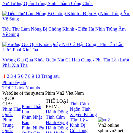
Nữ Tướng Quân Trùng Sinh Thành Công Chúa
Tiểu Thư Làm Nông Bị Chồng Khinh - Điện Hạ Nhìn Trúng Ẵm
Về Sủng
Vương Gia Quá Khỏe Quậy Nát Cả Hậu Cung - Phi Tần Lần Lượt
Phải Xin Tha
1
2
3
4
5
6
7
8
9
10
Trang sau
Phim đầy đủ
TOP Tiktok Youtube
WebSite of the system Phim Vn2 Viet Nam
QUỐC
THỂ LOẠI
GIA:
Tình Cảm
Phim Thái
PHIM:
Phim Hàn
Ngôn Tình
Lan
Hành Động
Quốc
Xuyên Không
Phim Nhật
Tình Cảm
Phim
Tâm Lý -
Bản
Hành Động
Trung
Kinh Dị
Vn2 online
Phim Nhiều
Hành Động
Quốc
Cổ Trang
sphimvn2.net