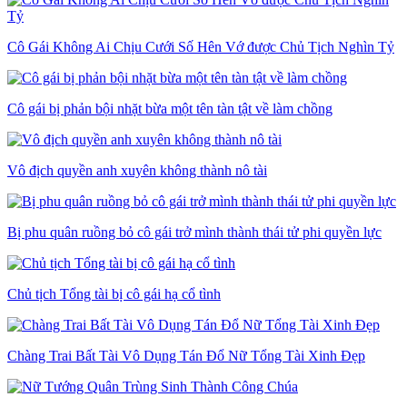
Cô Gái Không Ai Chịu Cưới Số Hên Vớ được Chủ Tịch Nghìn Tỷ
Cô gái bị phản bội nhặt bừa một tên tàn tật về làm chồng
Vô địch quyền anh xuyên không thành nô tài
Bị phu quân ruồng bỏ cô gái trở mình thành thái tử phi quyền lực
Chủ tịch Tổng tài bị cô gái hạ cổ tình
Chàng Trai Bất Tài Vô Dụng Tán Đổ Nữ Tổng Tài Xinh Đẹp