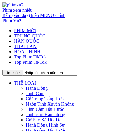
Phim xem nhiều
Bấm (vào đây) hiện MENU chính
Phim Vn2
PHIM MỚI
TRUNG QUỐC
HÀN QUỐC
THÁI LAN
HOẠT HÌNH
Top Phim TikTok
Top Phim TikTok
THỂ LOẠI
Hành Động
Tình Cảm
Cổ Trang Tổng Hợp
Ngôn Tình Xuyên Không
Tình Cảm Hài Hước
Tình cảm Hành động
Cờ Bạc Xã Hội Đen
Hành Động Hình Sự
Hành động Hài Hước