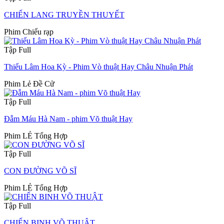
CHIẾN LANG TRUYỀN THUYẾT
Phim Chiếu rạp
Tập Full
Thiếu Lâm Hoa Kỳ - Phim Vò thuật Hay Châu Nhuận Phát
Phim Lẻ Đề Cử
Tập Full
Đẫm Máu Hà Nam - phim Võ thuật Hay
Phim LẺ Tổng Hợp
Tập Full
CON ĐƯỜNG VÕ SĨ
Phim LẺ Tổng Hợp
Tập Full
CHIẾN BINH VÕ THUẬT