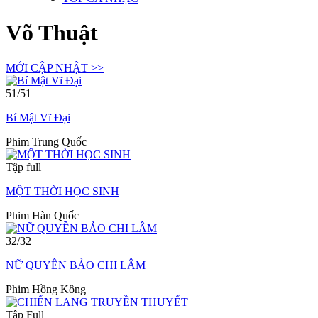
Võ Thuật
MỚI CẬP NHẬT >>
51/51
Bí Mật Vĩ Đại
Phim Trung Quốc
Tập full
MỘT THỜI HỌC SINH
Phim Hàn Quốc
32/32
NỮ QUYỀN BẢO CHI LÂM
Phim Hồng Kông
Tập Full