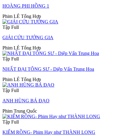
HOÀNG PHI HỒNG 1
Phim LẺ Tổng Hợp
Tập Full
GIẢI CỨU TƯỚNG GIA
Phim LẺ Tổng Hợp
Tập Full
NHẤT ĐẠI TÔNG SƯ - Diệp Vấn Trung Hoa
Phim LẺ Tổng Hợp
Tập Full
ANH HÙNG BÁ ĐẠO
Phim Trung Quốc
Tập Full
KIẾM RỒNG- Phim Hay như THÀNH LONG