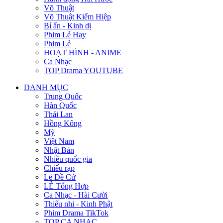
Võ Thuật
Võ Thuật Kiếm Hiệp
Bí ẩn - Kinh dị
Phim Lẻ Hay
Phim Lẻ
HOẠT HÌNH - ANIME
Ca Nhạc
TOP Drama YOUTUBE
DANH MỤC
Trung Quốc
Hàn Quốc
Thái Lan
Hồng Kông
Mỹ
Việt Nam
Nhật Bản
Nhiều quốc gia
Chiếu rạp
Lẻ Đề Cử
LẺ Tổng Hợp
Ca Nhạc - Hài Cười
Thiếu nhi - Kinh Phật
Phim Drama TikTok
TOP CA NHẠC