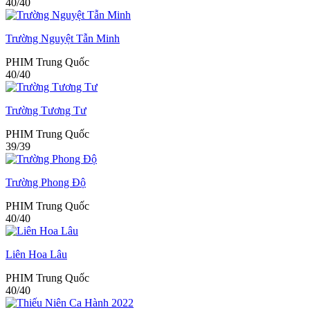
40/40
Trường Nguyệt Tẫn Minh
PHIM Trung Quốc
40/40
Trường Tương Tư
PHIM Trung Quốc
39/39
Trường Phong Độ
PHIM Trung Quốc
40/40
Liên Hoa Lâu
PHIM Trung Quốc
40/40