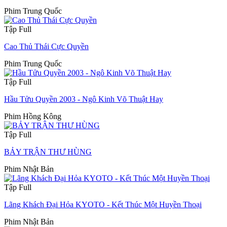
Phim Trung Quốc
Tập Full
Cao Thủ Thái Cực Quyền
Phim Trung Quốc
Tập Full
Hầu Tửu Quyền 2003 - Ngô Kinh Võ Thuật Hay
Phim Hồng Kông
Tập Full
BẢY TRẬN THƯ HÙNG
Phim Nhật Bản
Tập Full
Lãng Khách Đại Hỏa KYOTO - Kết Thúc Một Huyền Thoại
Phim Nhật Bản