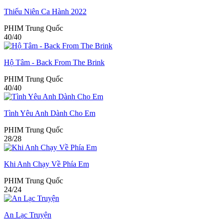
Thiếu Niên Ca Hành 2022
PHIM Trung Quốc
40/40
Hộ Tâm - Back From The Brink
PHIM Trung Quốc
40/40
Tình Yêu Anh Dành Cho Em
PHIM Trung Quốc
28/28
Khi Anh Chạy Về Phía Em
PHIM Trung Quốc
24/24
An Lạc Truyện