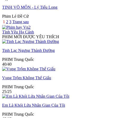
TINH VÕ MÔN - Lý Tiểu Long
Phim Lẻ Đề Cử
1
2
3
Trang sau
Tình Yêu Hạ Cánh
PHIM MỚI ĐƯỢC YÊU THÍCH
Tinh Lạc Ngưng Thành Đường
PHIM Trung Quốc
40/40
Vụng Trộm Không Thể Giấu
PHIM Trung Quốc
25/25
Em Là Khói Lửa Nhân Gian Của Tôi
PHIM Trung Quốc