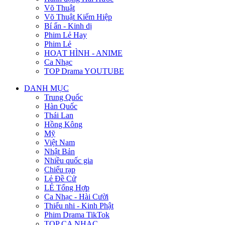
Võ Thuật
Võ Thuật Kiếm Hiệp
Bí ẩn - Kinh dị
Phim Lẻ Hay
Phim Lẻ
HOẠT HÌNH - ANIME
Ca Nhạc
TOP Drama YOUTUBE
DANH MỤC
Trung Quốc
Hàn Quốc
Thái Lan
Hồng Kông
Mỹ
Việt Nam
Nhật Bản
Nhiều quốc gia
Chiếu rạp
Lẻ Đề Cử
LẺ Tổng Hợp
Ca Nhạc - Hài Cười
Thiếu nhi - Kinh Phật
Phim Drama TikTok
TOP CA NHẠC