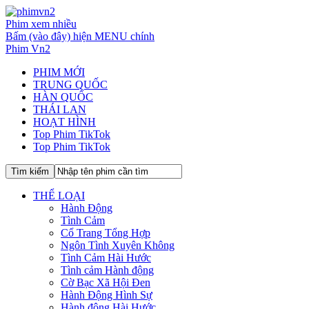
Phim xem nhiều
Bấm (vào đây) hiện MENU chính
Phim Vn2
PHIM MỚI
TRUNG QUỐC
HÀN QUỐC
THÁI LAN
HOẠT HÌNH
Top Phim TikTok
Top Phim TikTok
THỂ LOẠI
Hành Động
Tình Cảm
Cổ Trang Tổng Hợp
Ngôn Tình Xuyên Không
Tình Cảm Hài Hước
Tình cảm Hành động
Cờ Bạc Xã Hội Đen
Hành Động Hình Sự
Hành động Hài Hước