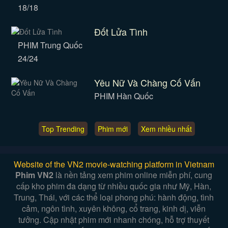
18/18
Đốt Lửa Tình
PHIM Trung Quốc
24/24
Yêu Nữ Và Chàng Cố Vấn
PHIM Hàn Quốc
Top Trending
Phim mới
Xem nhiều nhất
Website of the VN2 movie-watching platform in Vietnam
Phim VN2
là nền tảng xem phim online miễn phí, cung
cấp kho phim đa dạng từ nhiều quốc gia như Mỹ, Hàn,
Trung, Thái, với các thể loại phong phú: hành động, tình
cảm, ngôn tình, xuyên không, cổ trang, kinh dị, viễn
tưởng. Cập nhật phim mới nhanh chóng, hỗ trợ thuyết