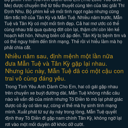
Me) được chuyển thể từ tiểu thuyết cùng tên của tác giải Thi
Định Nhu. Bộ phim kể về mối tình ngọt ngào nhưng cũng
lắm trắc trở của Tân Kỳ và Mẫn Tuệ. Nhiều năm trước, Mẫn
Tuệ và Tân Kỳ có một mối tình đẹp. Cả hai mơ ước có thể
cùng nhau trải qua quãng đời còn lại, thậm chí còn lên kế
hoạch kết hôn. Nhưng biến cố ập đến. Tân Kỳ bị bệnh tim và
có thể nguy hiểm đến tính mạng. Thế rồi vì hiểu lầm mà họ
phải chia cắt.
Nhiều năm sau, định mệnh một lần nữa
đưa Mẫn Tuệ và Tân Kỳ gặp lại nhau.
Nhưng lúc này, Mẫn Tuệ đã có một cậu con
trai vô cùng đáng yêu.
Trong Tình Yêu Anh Dành Cho Em, hai cô gái gặp nhau
trên chuyến xe buýt đường dài, Mẫn Tuệ không nhắc câu
nào về vấn đề của mình nhưng Tô Điền tò mò lại phát giác
được cô ấy có tâm sự, cũng vì thế mà hy sinh tính mạng
mình. Xuất phát từ sự áy náy trong lòng, Mẫn Tuệ quyết
định thay Tô Điền đi gặp nam chính Tân Kỳ, không ngờ lại
rơi vào một mối duyên dở khóc dở cười.