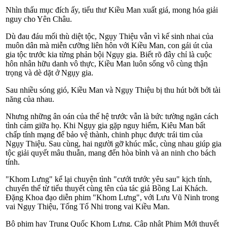
Nhìn thấu mục đích ấy, tiểu thư Kiều Man xuất giá, mong hóa giải
nguy cho Yên Châu.
Dù đau đáu mối thù diệt tộc, Ngụy Thiệu vẫn vì kế sinh nhai của
muôn dân mà miễn cưỡng liên hôn với Kiều Man, con gái út của
gia tộc trước kia từng phản bội Ngụy gia. Biết rõ đây chỉ là cuộc
hôn nhân hữu danh vô thực, Kiều Man luôn sống vô cùng thận
trọng và dè dặt ở Ngụy gia.
Sau nhiều sóng gió, Kiều Man và Ngụy Thiệu bị thu hút bởi bởi tài
năng của nhau.
Nhưng những ân oán của thế hệ trước vẫn là bức tường ngăn cách
tình cảm giữa họ. Khi Ngụy gia gặp nguy hiểm, Kiêu Man bất
chấp tính mạng để bảo vệ thành, chinh phục được trái tim của
Ngụy Thiệu. Sau cùng, hai người gỡ khúc mắc, cùng nhau giúp gia
tộc giải quyết mâu thuẫn, mang đến hòa bình và an ninh cho bách
tính.
"Khom Lưng" kể lại chuyện tình "cưới trước yêu sau" kịch tính,
chuyển thể từ tiểu thuyết cùng tên của tác giả Bồng Lai Khách.
Đặng Khoa đạo diễn phim "Khom Lưng", với Lưu Vũ Ninh trong
vai Ngụy Thiệu, Tống Tổ Nhi trong vai Kiều Man.
Bộ phim hay Trung Quốc Khom Lưng. Cập nhật Phim Mới thuyết