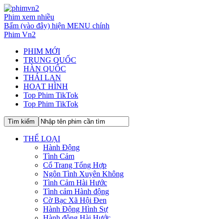
Phim xem nhiều
Bấm (vào đây) hiện MENU chính
Phim Vn2
PHIM MỚI
TRUNG QUỐC
HÀN QUỐC
THÁI LAN
HOẠT HÌNH
Top Phim TikTok
Top Phim TikTok
THỂ LOẠI
Hành Động
Tình Cảm
Cổ Trang Tổng Hợp
Ngôn Tình Xuyên Không
Tình Cảm Hài Hước
Tình cảm Hành động
Cờ Bạc Xã Hội Đen
Hành Động Hình Sự
Hành động Hài Hước