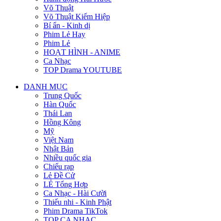
Võ Thuật
Võ Thuật Kiếm Hiệp
Bí ẩn - Kinh dị
Phim Lẻ Hay
Phim Lẻ
HOẠT HÌNH - ANIME
Ca Nhạc
TOP Drama YOUTUBE
DANH MỤC
Trung Quốc
Hàn Quốc
Thái Lan
Hồng Kông
Mỹ
Việt Nam
Nhật Bản
Nhiều quốc gia
Chiếu rạp
Lẻ Đề Cử
LẺ Tổng Hợp
Ca Nhạc - Hài Cười
Thiếu nhi - Kinh Phật
Phim Drama TikTok
TOP CA NHẠC