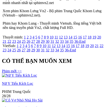
minh nhanh nhất tại sphimvn2.net
Xem phim Khom Lưng Vn2 - Bộ phim Trung Quốc Khom Lưng
(Vietsub - sphimvn2.net).
Phim hay Khom Lung - Thuyết minh Vietsub, lồng tiếng Việt bởi
nền tảng truyền phát Vn2, chất lượng Full HD.
Thuyết minh:
1
2
3
4
5
6
7
8
9
10
11
12
13
14
15
16
17
18
19
20
21
22
23
24
25
26
27
28
29
30
31
32
33
34
35
36-End
VietSub:
1
2
3
4
5
6
7
8
9
10
11
12
13
14
15
16
17
18
19
20
21
22
23
24
25
26
27
28
29
30
31
32
33
34
35
36-End
CÓ THỂ BẠN MUỐN XEM
Phim mới >>
Nữ Y Tiến Kích Lục
PHIM Trung Quốc
28/28